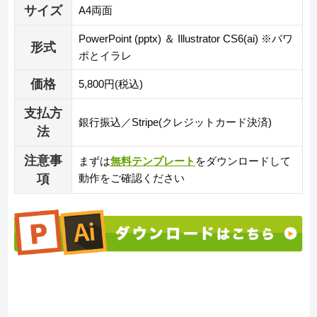
サイズ
A4両面
PowerPoint (pptx) ＆ Illustrator CS6(ai) ※パワ
形式
ポとイラレ
価格
5,800円(税込)
支払方
銀行振込／Stripe(クレジットカード決済)
法
注意事
まずは
無料テンプレート
をダウンロードして
項
動作をご確認ください