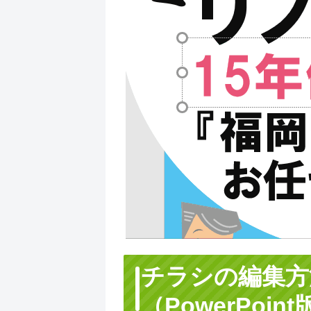
チラシの
編集方
（PowerPoint