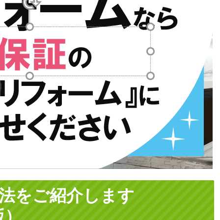
法をご紹介
します
版）