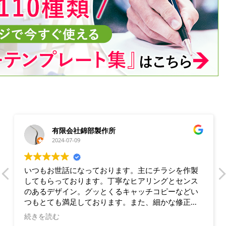
有限会社錦部製作所
2024-07-09
いつもお世話になっております。主にチラシを作製
してもらっております。丁寧なヒアリングとセンス
のあるデザイン。グッとくるキャッチコピーなどい
つもとても満足しております。また、細かな修正に
も素早く対応していただき、助かっております。
続きを読む