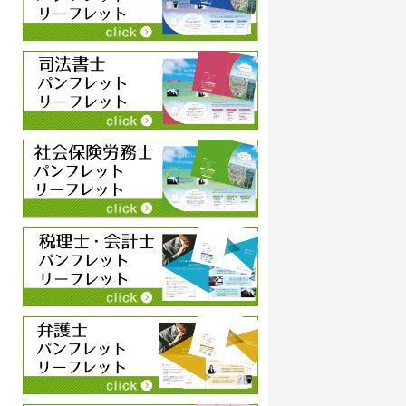
わ
ち
チ
に
く
い
私
す
す
す
今