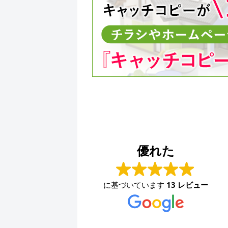
ファッションハウスなかつじ
2024-08-30
優れた
少し前から問い合わせ用のメールアドレスが使えな
くなり、困っていました。久々に連絡を取りました
に基づいています
13 レビュー
が、素早く対応して頂きました。ありがとうござい
ます。