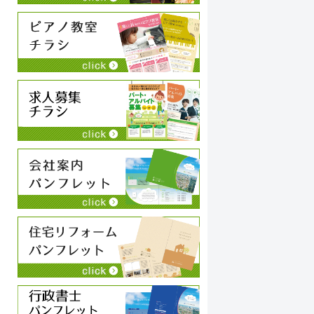
永井史夫
2024-01-28
お願いして本当に良かった！！相談したらこちらで
コ
は思いつかないような構成でインパクトのあるリー
い
フレットを作ってくださいました！！素晴らしいの
こ
一言につきます！！今後も何かの時にお願いしたい
や
と思います！！大満足です。ありがとうございま
続きを読む
続
す！！
狩