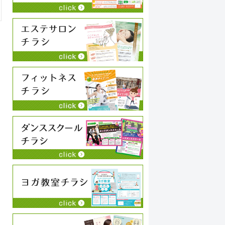
永井史夫
2024-01-28
お願いして本当に良かった！！相談したらこちらで
コ
は思いつかないような構成でインパクトのあるリー
い
フレットを作ってくださいました！！素晴らしいの
こ
一言につきます！！今後も何かの時にお願いしたい
や
と思います！！大満足です。ありがとうございま
続きを読む
続
す！！
狩
わ
ち
チ
に
く