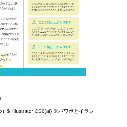
m
ptx) ＆ Illustrator CS6(ai) ※パワポとイラレ