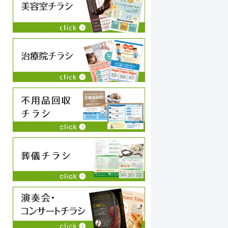
い
私
す
す
す
今