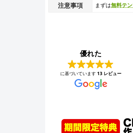
注意事項
まずは
無料テン
ファッションハウスなかつじ
2024-08-30
優れた
少し前から問い合わせ用のメールアドレスが使えな
くなり、困っていました。久々に連絡を取りました
に基づいています
13 レビュー
が、素早く対応して頂きました。ありがとうござい
ます。