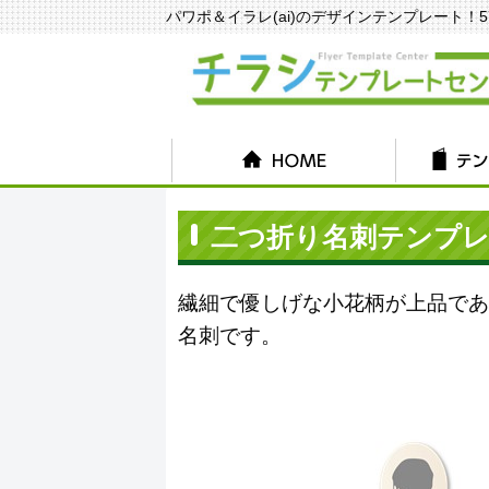
パワポ＆イラレ(ai)のデザインテンプレート！570種
二つ折り名刺テンプレート
繊細で優しげな小花柄が上品であ
名刺です。