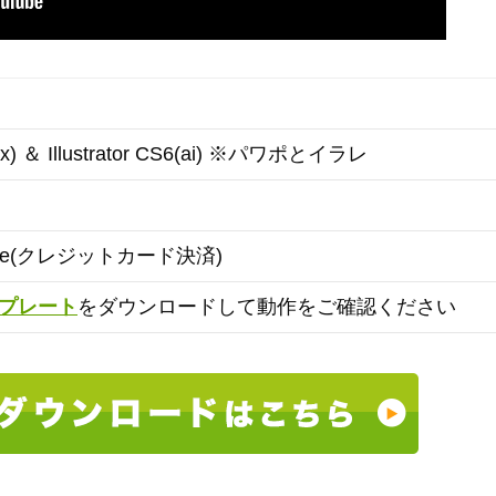
ptx) ＆ Illustrator CS6(ai) ※パワポとイラレ
ipe(クレジットカード決済)
プレート
をダウンロードして動作をご確認ください