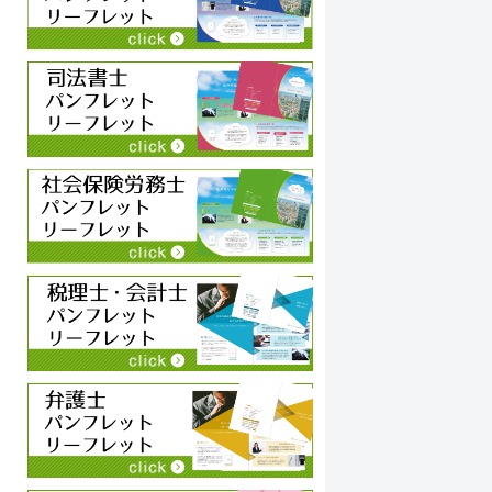
永井史夫
2024-01-28
お願いして本当に良かった！！相談したらこちらで
コ
は思いつかないような構成でインパクトのあるリー
い
フレットを作ってくださいました！！素晴らしいの
こ
一言につきます！！今後も何かの時にお願いしたい
や
と思います！！大満足です。ありがとうございま
続きを読む
続
す！！
狩
わ
ち
チ
に
く