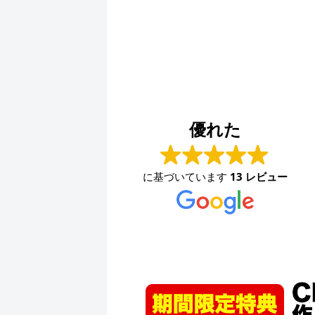
ファッションハウスなかつじ
2024-08-30
優れた
少し前から問い合わせ用のメールアドレスが使えな
くなり、困っていました。久々に連絡を取りました
に基づいています
13 レビュー
が、素早く対応して頂きました。ありがとうござい
ます。