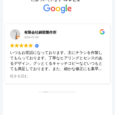
有限会社錦部製作所
2024-07-09
いつもお世話になっております。主にチラシを作製し
てもらっております。丁寧なヒアリングとセンスのあ
るデザイン。グッとくるキャッチコピーなどいつもと
ても満足しております。また、細かな修正にも素早く
対応していただき、助かっております。
続きを読む