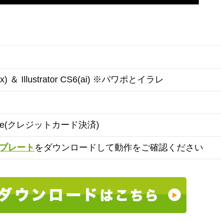
ptx) ＆ Illustrator CS6(ai) ※パワポとイラレ
ipe(クレジットカード決済)
プレート
をダウンロードして動作をご確認ください