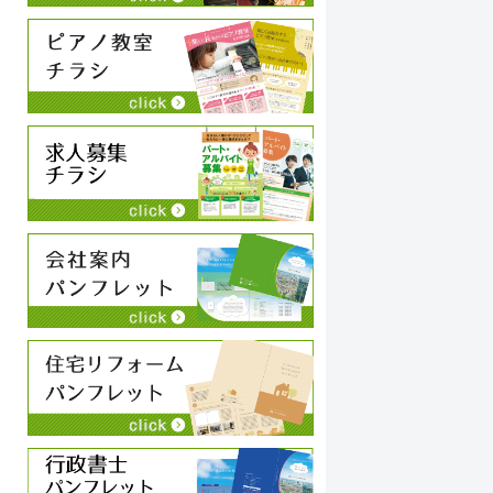
そ
私の希望や修正したいことも、気軽に相談できま
い
す。また、ホームページ操作上のトラブル時にも、
っ
すぐに修正していただけるので、とても心強いで
さ
す。
私
ば
今後も引き続き、よろしくお願いいたします。
い
じ
こ
た
私
セ
の
早
狩
ッ
り
た
本
で
知