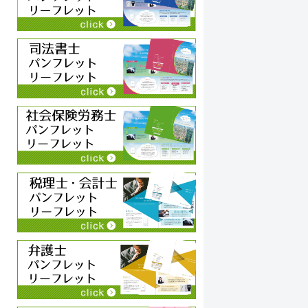
い
を
お