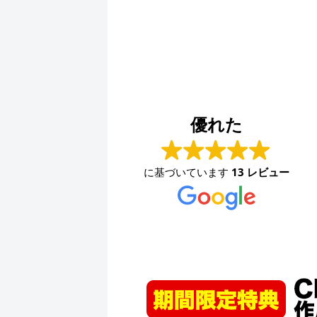
有限会社錦部製作所
2024-07-09
優れた
えな
いつもお世話になっております。主にチラシを作製
した
してもらっております。丁寧なヒアリングとセンス
に基づいています
13 レビュー
ざい
のあるデザイン。グッとくるキャッチコピーなどい
つもとても満足しております。また、細かな修正に
も素早く対応していただき、助かっております。
続きを読む