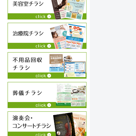
大澤貴子
2023-12-22
コーチとして独立してから、ずっとお世話になって
リ
います。
開
これまでに、ホームページやチラシ、リーフレット
の
や名刺を作っていただきました。
の
か
続きを読む
続
狩生さんに制作していただくと、業務内容や流れが
限
わかりやすく整理できるだけでなく、私の強みや持
べ
ち味がちゃんと伝えられます。また、文章や言葉の
た
チョイスだけでなく、デザインや色使いもとても気
か
に入っています。私自身が見たくなるような、楽し
ま
くなるような、そんなホームページや名刺になって
ー
います。
品