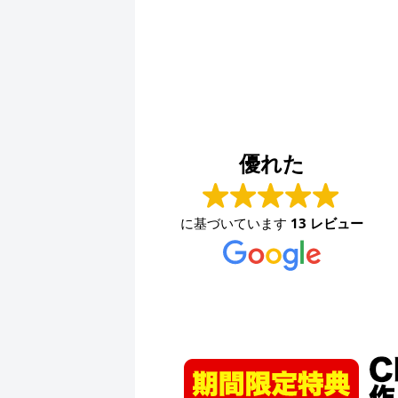
永井史夫
2024-01-28
優れた
作製
お願いして本当に良かった！！相談したらこちらで
ンス
は思いつかないような構成でインパクトのあるリー
に基づいています
13 レビュー
どい
フレットを作ってくださいました！！素晴らしいの
正に
一言につきます！！今後も何かの時にお願いしたい
。
と思います！！大満足です。ありがとうございま
続きを読む
す！！