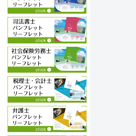
カフェモカ
2022-10-19
リーフレットの制作でお世話になりました。
以
開業間もないため、できるだけ経費を抑えたかった
を
ので自分で文章やデザインを考えようと試みたもの
の時間ばかり過ぎ、こんなことではいつまでかかる
会
かわからない。思いばかりあっても素人が作るには
ち
続きを読む
続
限界があると気づき、ネットで様々な業者さんを調
べた結果、ワードメーカーさんにたどり着きまし
次
た。ホームページや狩生さんのYouTubeもみて、何
楽
かピンとくるものがありました。
す
まず、zoomでの打ち合わせを2回行い、その後はメ
ールのやり取りで詳細を詰めていく形で約1か月で納
出