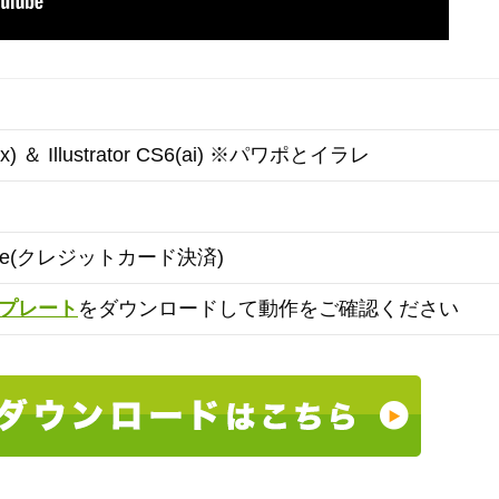
ptx) ＆ Illustrator CS6(ai) ※パワポとイラレ
ipe(クレジットカード決済)
プレート
をダウンロードして動作をご確認ください