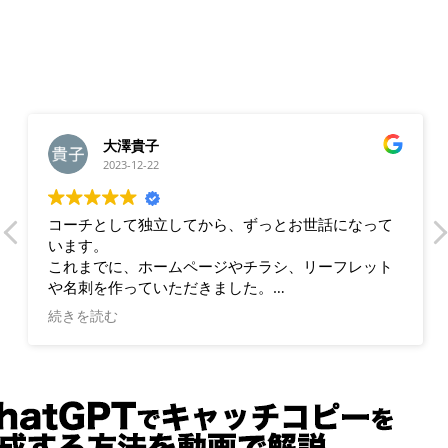
大澤貴子
2023-12-22
コーチとして独立してから、ずっとお世話になって
います。
これまでに、ホームページやチラシ、リーフレット
や名刺を作っていただきました。
続きを読む
狩生さんに制作していただくと、業務内容や流れが
わかりやすく整理できるだけでなく、私の強みや持
ち味がちゃんと伝えられます。また、文章や言葉の
チョイスだけでなく、デザインや色使いもとても気
に入っています。私自身が見たくなるような、楽し
くなるような、そんなホームページや名刺になって