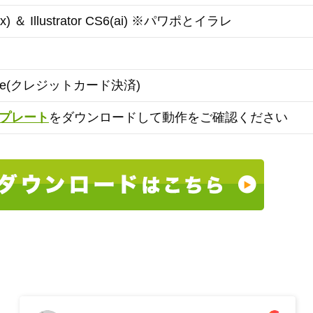
ptx) ＆ Illustrator CS6(ai) ※パワポとイラレ
ipe(クレジットカード決済)
プレート
をダウンロードして動作をご確認ください