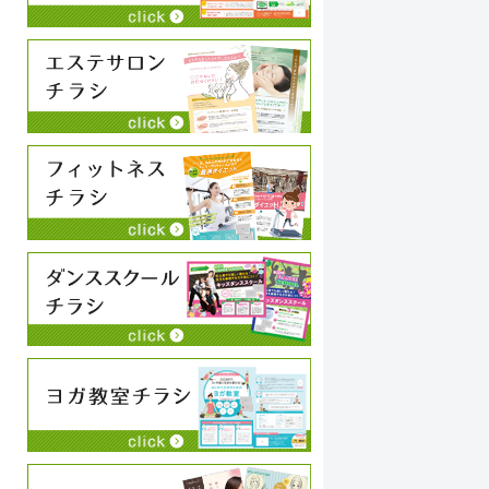
永井史夫
2024-01-28
お願いして本当に良かった！！相談したらこちらで
コ
は思いつかないような構成でインパクトのあるリー
い
フレットを作ってくださいました！！素晴らしいの
こ
一言につきます！！今後も何かの時にお願いしたい
や
と思います！！大満足です。ありがとうございま
続きを読む
続
す！！
狩
わ
ち
チ
に
く
い
私
す
す
す