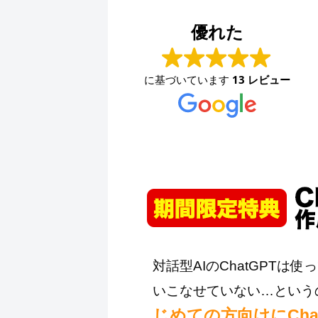
ファッションハウスなかつじ
2024-08-30
優れた
少し前から問い合わせ用のメールアドレスが使えな
くなり、困っていました。久々に連絡を取りました
に基づいています
13 レビュー
が、素早く対応して頂きました。ありがとうござい
ます。
対話型AIのChatGPT
いこなせていない…という
じめての方向けにCh