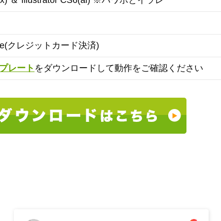
ptx) ＆ Illustrator CS6(ai) ※パワポとイラレ
ipe(クレジットカード決済)
プレート
をダウンロードして動作をご確認ください