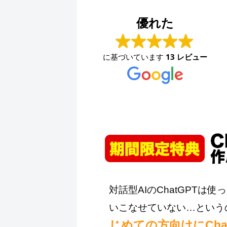
ファッションハウスなかつじ
2024-08-30
優れた
少し前から問い合わせ用のメールアドレスが使えな
くなり、困っていました。久々に連絡を取りました
に基づいています
13 レビュー
が、素早く対応して頂きました。ありがとうござい
ます。
対話型AIのChatGPT
いこなせていない…という
じめての方向けにCh