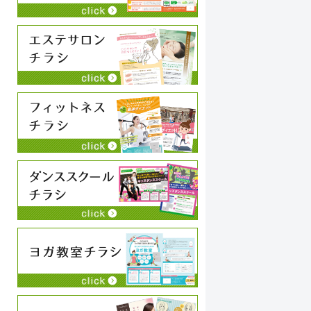
永井史夫
2024-01-28
お願いして本当に良かった！！相談したらこちらで
コ
は思いつかないような構成でインパクトのあるリー
い
フレットを作ってくださいました！！素晴らしいの
こ
一言につきます！！今後も何かの時にお願いしたい
や
と思います！！大満足です。ありがとうございま
続きを読む
続
す！！
狩
わ
ち
チ
に
く
い
私
す
す
す