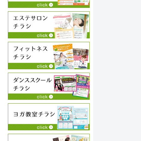
永井史夫
2024-01-28
お願いして本当に良かった！！相談したらこちらで
コ
は思いつかないような構成でインパクトのあるリー
い
フレットを作ってくださいました！！素晴らしいの
こ
一言につきます！！今後も何かの時にお願いしたい
や
と思います！！大満足です。ありがとうございま
続きを読む
続
す！！
狩
わ
ち
チ
に
く
い
私
す
す
す