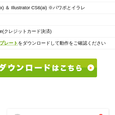
ptx) ＆ Illustrator CS6(ai) ※パワポとイラレ
ipe(クレジットカード決済)
プレート
をダウンロードして動作をご確認ください