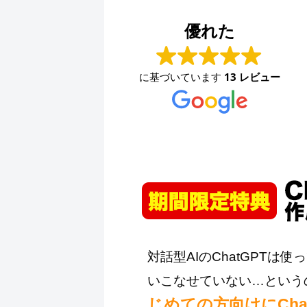
ファッションハウスなかつじ
2024-08-30
優れた
少し前から問い合わせ用のメールアドレスが使えな
くなり、困っていました。久々に連絡を取りました
に基づいています
13 レビュー
が、素早く対応して頂きました。ありがとうござい
ます。
対話型AIのChatGPT
いこなせていない…という
じめての方向けにCh