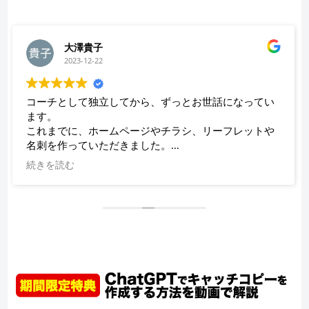
大澤貴子
2023-12-22
コーチとして独立してから、ずっとお世話になってい
ます。
これまでに、ホームページやチラシ、リーフレットや
名刺を作っていただきました。
続きを読む
狩生さんに制作していただくと、業務内容や流れがわ
かりやすく整理できるだけでなく、私の強みや持ち味
がちゃんと伝えられます。また、文章や言葉のチョイ
スだけでなく、デザインや色使いもとても気に入って
います。私自身が見たくなるような、楽しくなるよう
な、そんなホームページや名刺になっています。
私の希望や修正したいことも、気軽に相談できます。
また、ホームページ操作上のトラブル時にも、すぐに
修正していただけるので、とても心強いです。