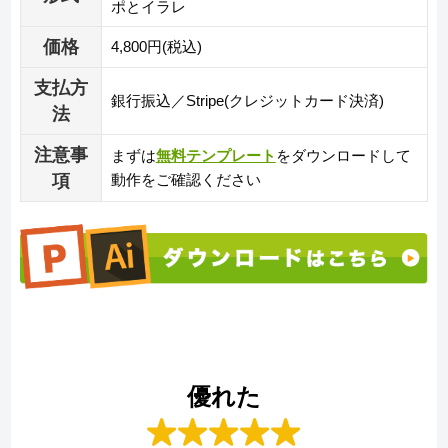
ポとイラレ
価格
4,800円(税込)
支払方
銀行振込／Stripe(クレジットカード決済)
法
注意事
まずは
無料テンプレート
をダウンロードして
項
動作をご確認ください
優れた